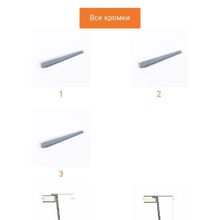
Все кромки
1
2
3