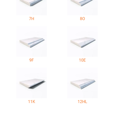
7H
8O
9F
10E
11K
12HL