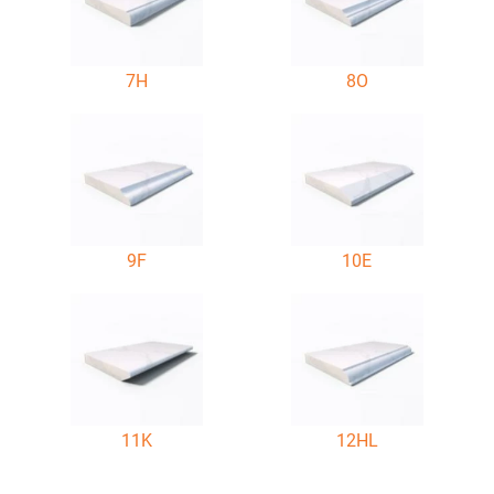
7H
8O
9F
10E
11K
12HL