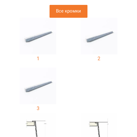
Все кромки
1
2
3