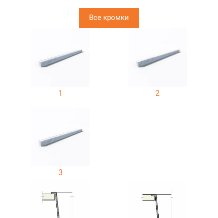
Все кромки
1
2
3