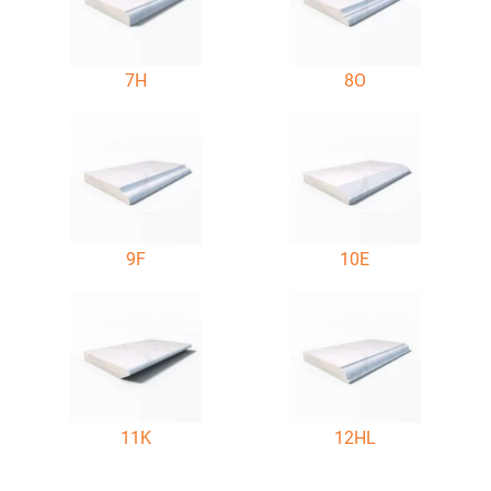
7H
8O
9F
10E
11K
12HL