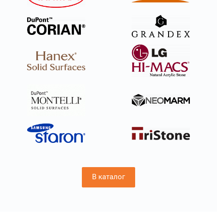
гостиной, оставаясь легкими, изящными и
изысканными предметами интерьера. Они сочетаются
с любыми другими материалами, используемыми при
отделке помещений – стеклом, деревом, металлом,
кожей или текстилем.
Оникс ни в чем не уступает самым дорогим породам
природного камня, натурального мрамора. Он
великолепно поддается обработке, что снижает
стоимость изделия.
Специалисты отмечают следующие преимущества
материала:
В каталог
Уникальная фактура поверхности.
На протяжении многих дней материал желтый