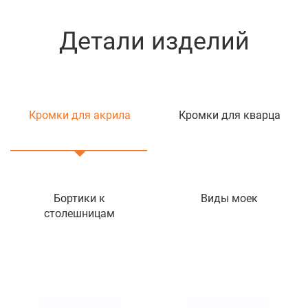
оникс не потребует никакого дополнительного
Детали изделий
ухода за поверхностью.
Механическая прочность и долговечность.
Способность отражать свет расширяет сферу
Кромки для акрила
Кромки для кварца
применения изделия, комбинировать оникс с
металлическим стержнем, стеклянными
поверхностями, декорирования ценными
породами дерева.
Бортики к
Виды моек
столешницам