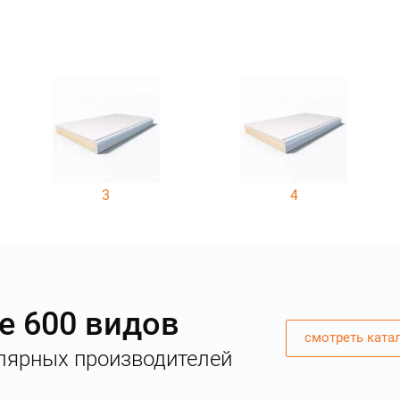
3
4
е 600 видов
смотреть ката
лярных производителей