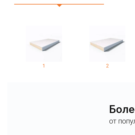
1
2
Боле
от попу