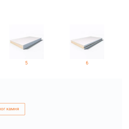
5
6
лог камня