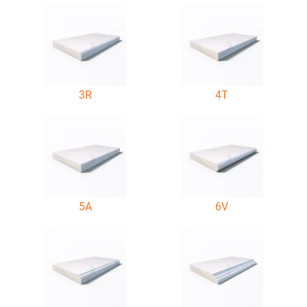
3R
4T
5A
6V