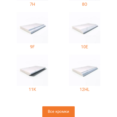
7H
8O
9F
10E
11K
12HL
Все кромки