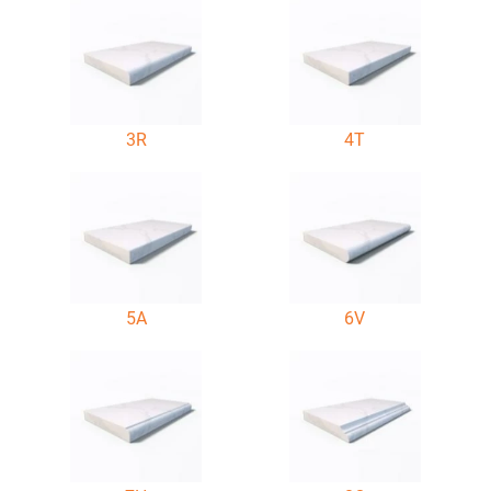
3R
4T
5A
6V