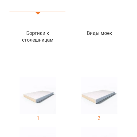
Бортики к
Виды моек
столешницам
1
2