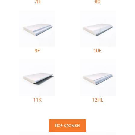
7H
8O
9F
10E
11K
12HL
Все кромки