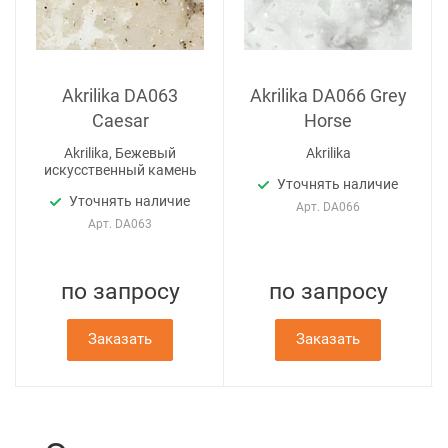
Akrilika DA063
Akrilika DA066 Grey
Caesar
Horse
Akrilika, Бежевый
Akrilika
искусственный камень
Уточнять наличие
Уточнять наличие
Арт.
DA066
Арт.
DA063
по зап
р
осу
по зап
р
осу
Заказать
Заказать