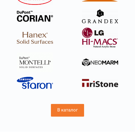
заказ легко на сайте, оставив контактные данные,
или по телефону.
Изделия из акрила
Изделия из искусственного камня пользуются
невероятной популярностью — это объясняется их
красотой и практичностью. Особенно часто клиенты
отдают предпочтение акриловому камню. Компания
Hilson изготовит конструкции любых размеров и форм
из такого материала по вашему проекту,
самостоятельно их доставит, а также установит.
Благодаря этому дизайн помещений станет более
оригинальным.
В каталог