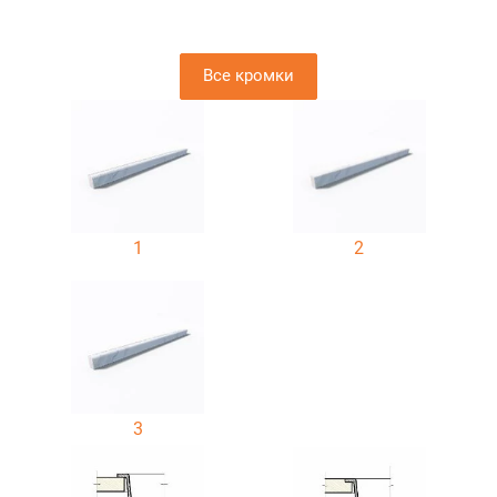
Все кромки
1
2
3