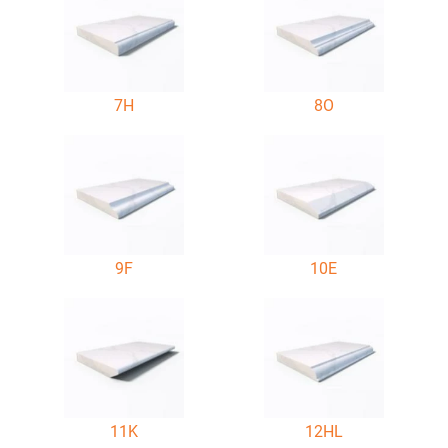
7H
8O
9F
10E
11K
12HL