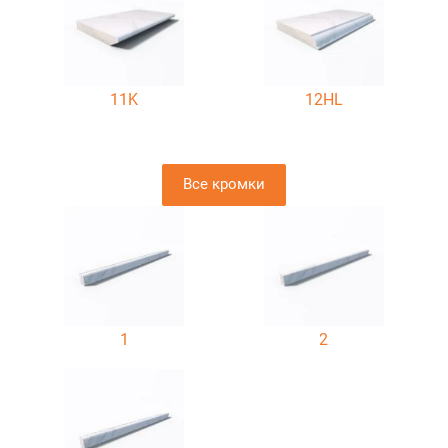
11K
12HL
Все кромки
1
2