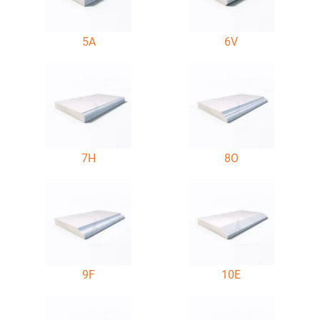
5A
6V
7H
8O
9F
10E