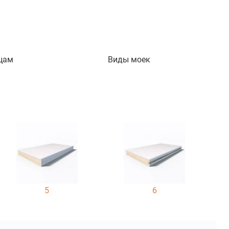
цам
Виды моек
5
6