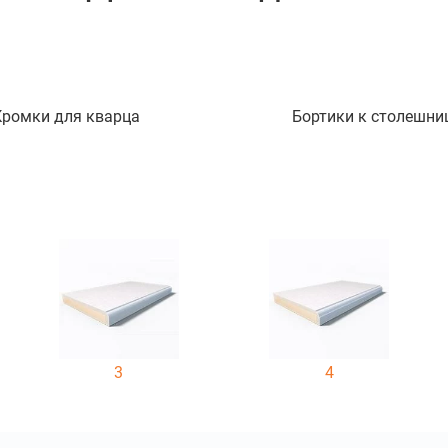
Кромки для кварца
Бортики к столешни
3
4