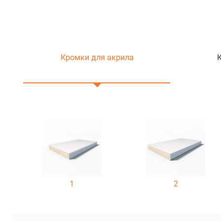
Кромки для акрила
1
2