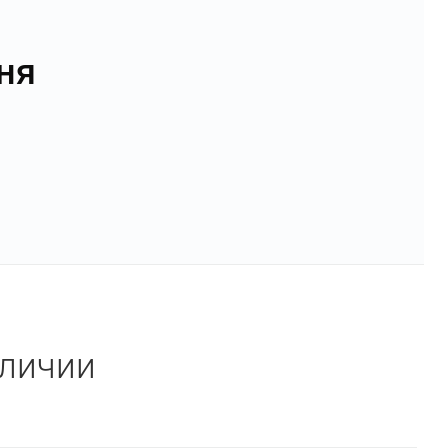
ня
аличии