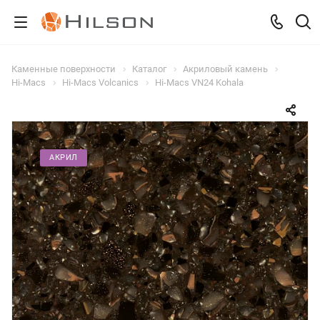
Каменные поверхности
Каталог
Акриловый камень
Hi-Macs
Hi-Macs Volcanics
Hi-Macs VN24 Kohala
АКРИЛ