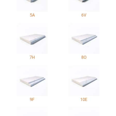
5A
6V
7H
8O
9F
10E