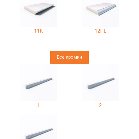
11K
12HL
Все кромки
1
2