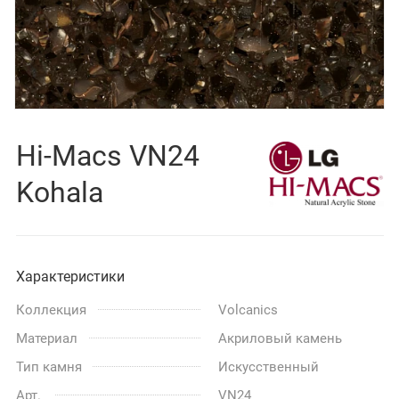
Hi-Macs VN24
Kohala
Характеристики
Коллекция
Volcanics
Материал
Акриловый камень
Тип камня
Искусственный
Арт.
VN24