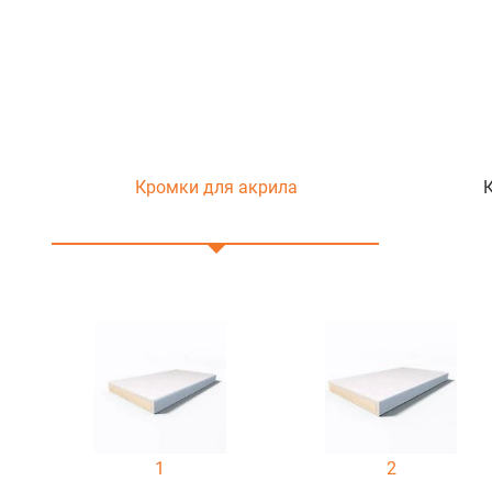
Кромки для акрила
1
2