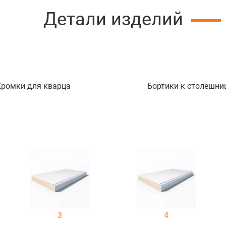
Детали изделий
Кромки для кварца
Бортики к столешни
3
4