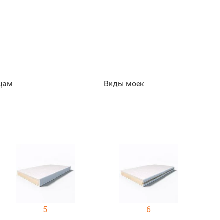
цам
Виды моек
5
6