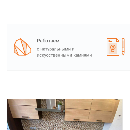
Работаем
с натуральными и
искусственными камнями