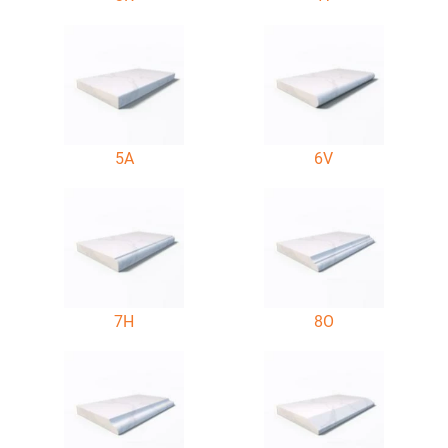
5A
6V
7H
8O