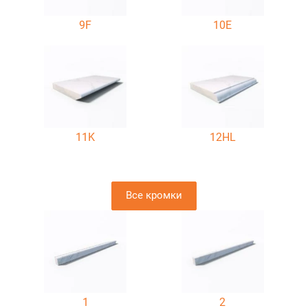
9F
10E
11K
12HL
Все кромки
1
2