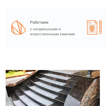
Работаем
с натуральными и
искусственными камнями