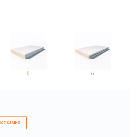
5
6
лог камня