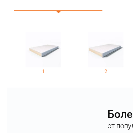
1
2
Боле
от попу