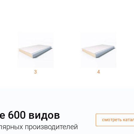
3
4
е 600 видов
смотреть ката
лярных производителей