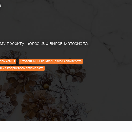
е
му проекту. Более 300 видов материала.
ого камня
Столешницы из кварцевого агломерата
и из кварцевого агломерата
олешницы из искусственного камня
го камня