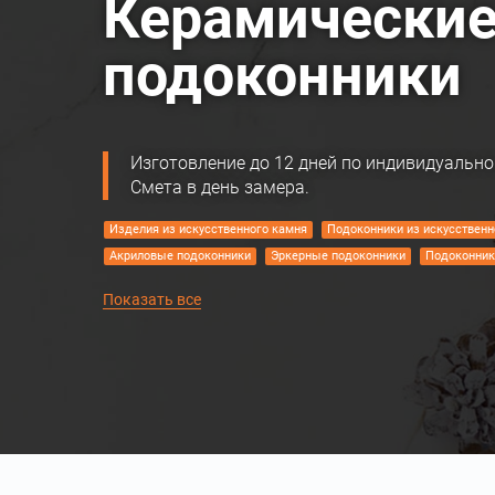
Керамически
подоконники
Изготовление до 12 дней по индивидуально
Смета в день замера.
Изделия из искусственного камня
Подоконники из искусственн
Акриловые подоконники
Эркерные подоконники
Подоконник
Подоконники из искусственного камня под мрамор
Угловые ст
Керамические столешницы для кухни
Фартуки из искусственно