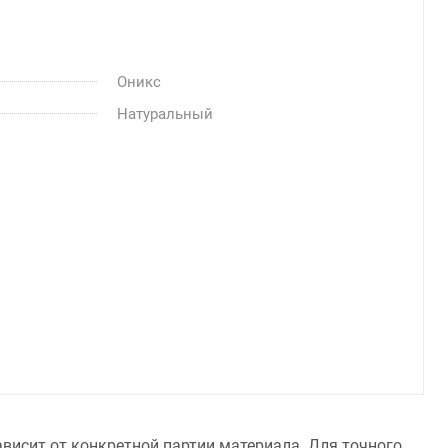
Оникс
Натуральный
висит от конкретной партии материала. Для точного