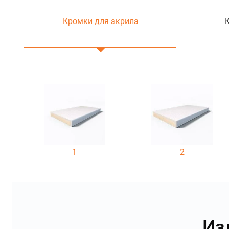
Кромки для акрила
1
2
Из