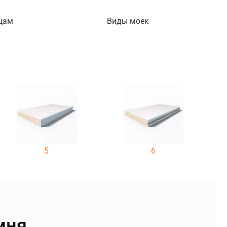
цам
Виды моек
5
6
мня