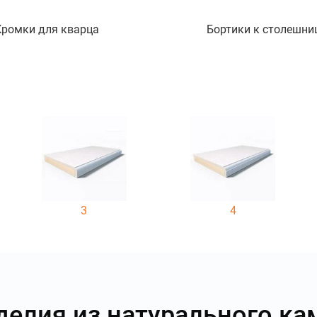
Кромки для кварца
Бортики к столешни
3
4
делия из натурального ка