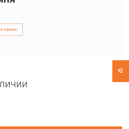
го камня
аличии