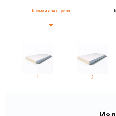
Кромки для акрила
1
2
Изд