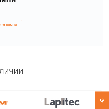
ого камня
аличии