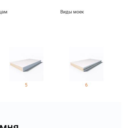
цам
Виды моек
5
6
амня