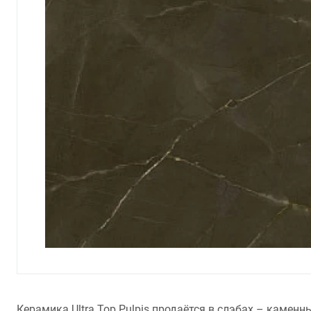
Керамика Ultra Top Pulpis продаётся в слэбах – каме