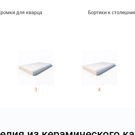
Кромки для кварца
Бортики к столешни
3
4
елия из керамического к