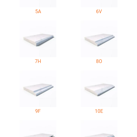
5A
6V
7H
8O
9F
10E