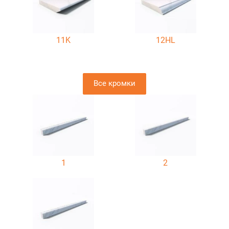
11K
12HL
Все кромки
1
2