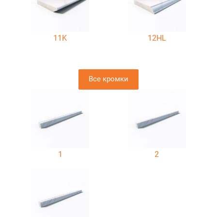
11K
12HL
Все кромки
1
2