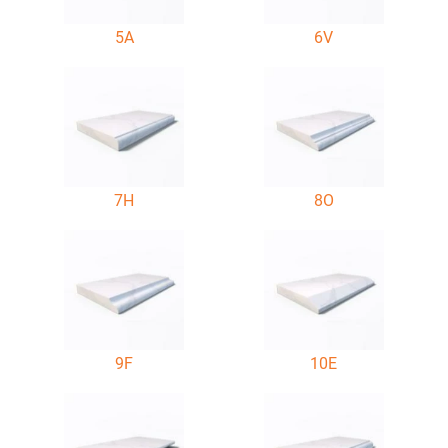
5A
6V
7H
8O
9F
10E