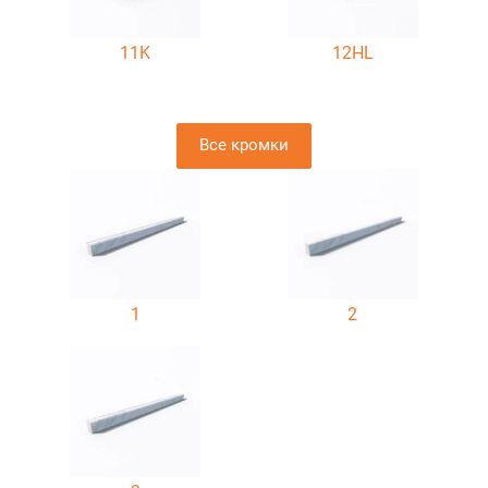
11K
12HL
Все кромки
1
2