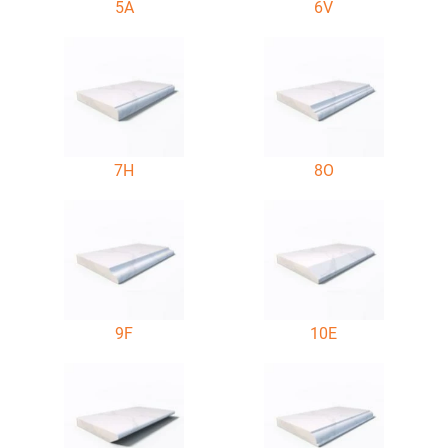
5A
6V
7H
8O
9F
10E