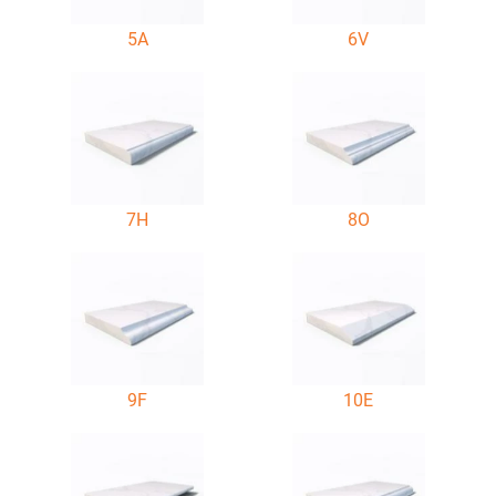
5A
6V
7H
8O
9F
10E