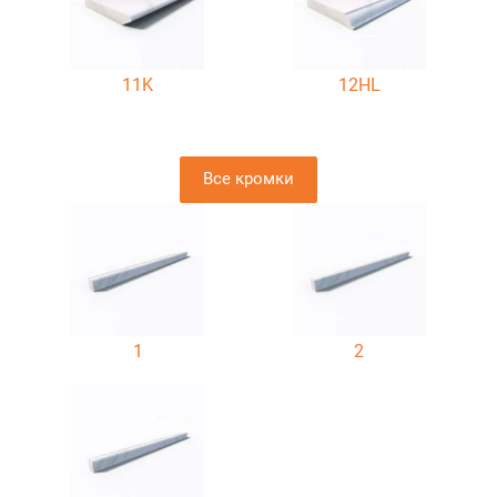
11K
12HL
Все кромки
1
2