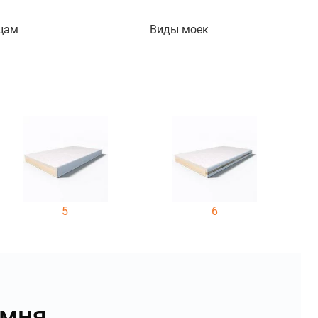
цам
Виды моек
5
6
амня