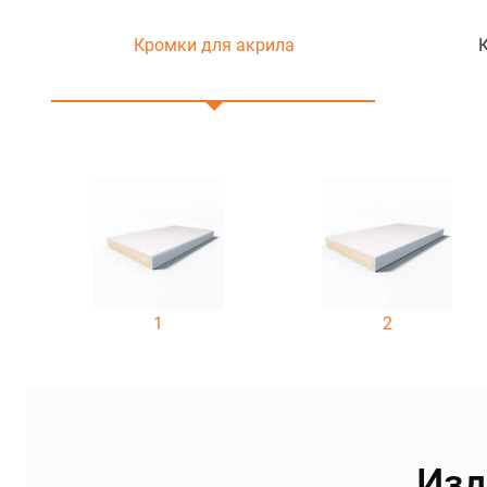
Кромки для акрила
1
2
Изд