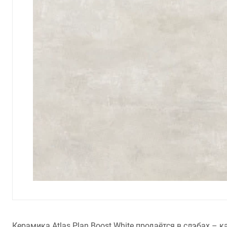
Керамика Atlas Plan Boost White продаётся в слэбах 