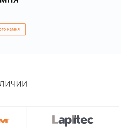
ого камня
аличии