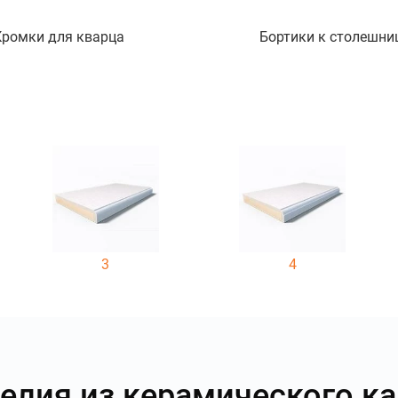
Кромки для кварца
Бортики к столешни
3
4
елия из керамического к