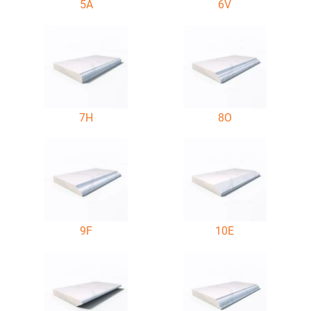
5A
6V
7H
8O
9F
10E