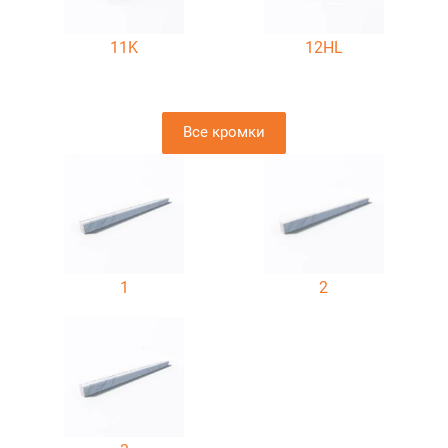
11K
12HL
Все кромки
1
2