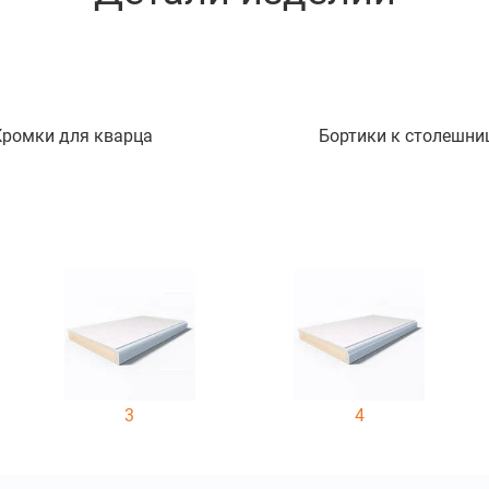
Кромки для кварца
Бортики к столешни
3
4