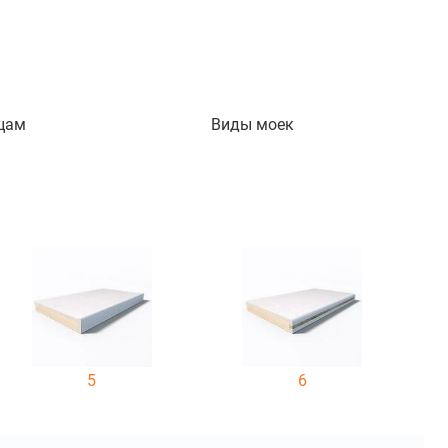
цам
Виды моек
5
6