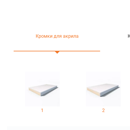
Кромки для акрила
1
2