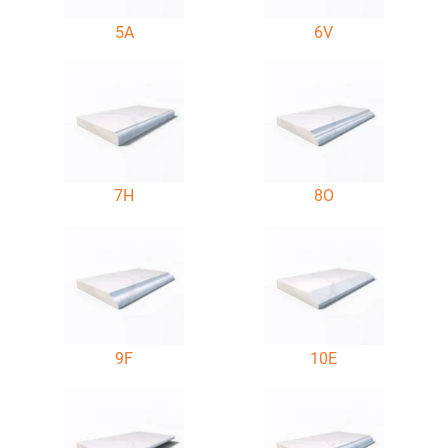
5A
6V
7H
8O
9F
10E