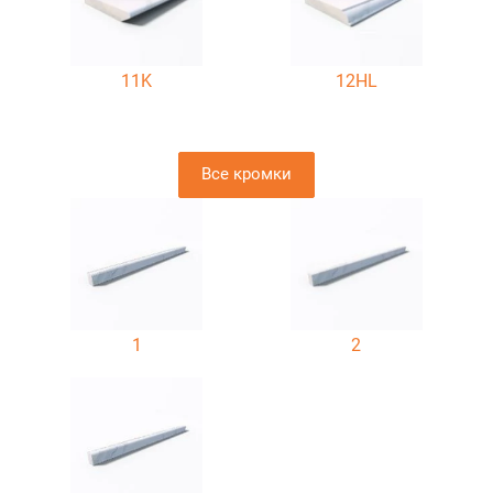
11K
12HL
Все кромки
1
2