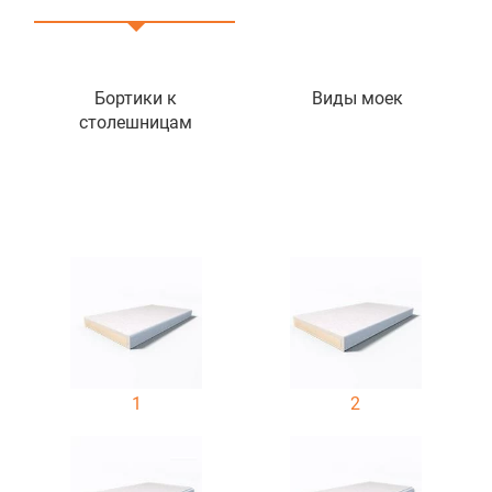
Бортики к
Виды моек
столешницам
1
2