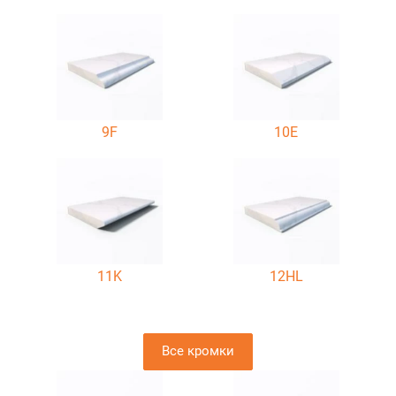
9F
10E
11K
12HL
Все кромки