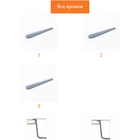
Все кромки
1
2
3