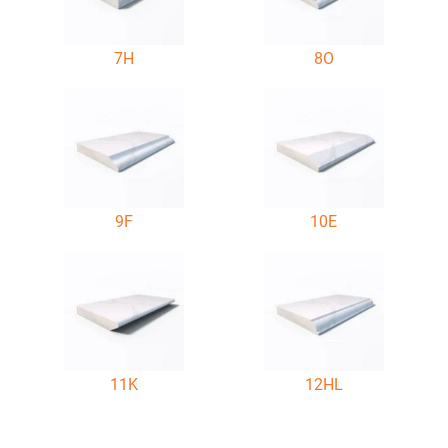
7H
8O
9F
10E
11K
12HL