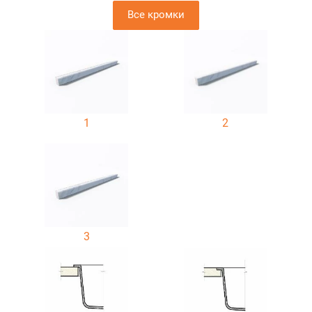
Все кромки
1
2
3