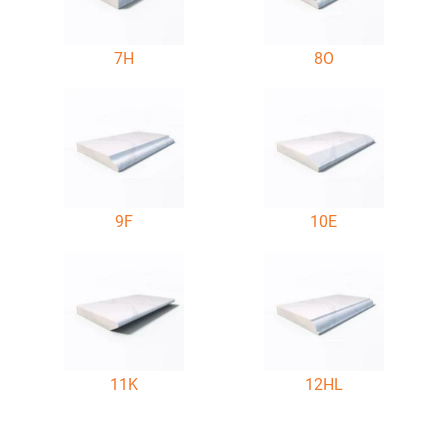
7H
8O
9F
10E
11K
12HL