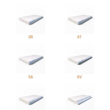
3R
4T
5A
6V