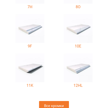
7H
8O
9F
10E
11K
12HL
Все кромки