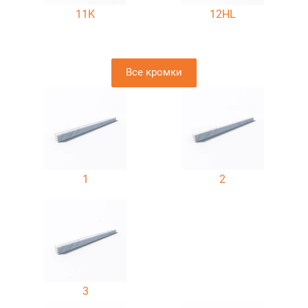
11K
12HL
Все кромки
1
2
3