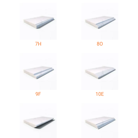
7H
8O
9F
10E