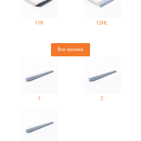
11K
12HL
Все кромки
1
2