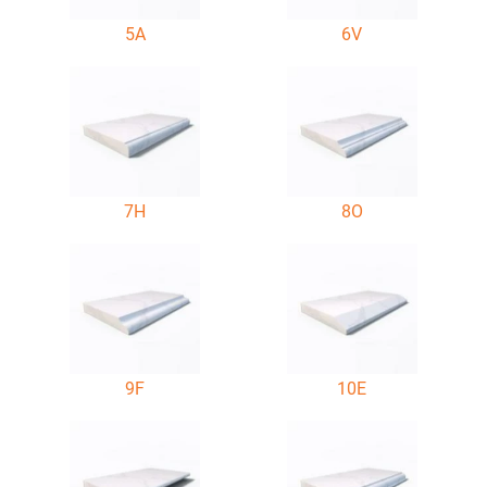
5A
6V
7H
8O
9F
10E