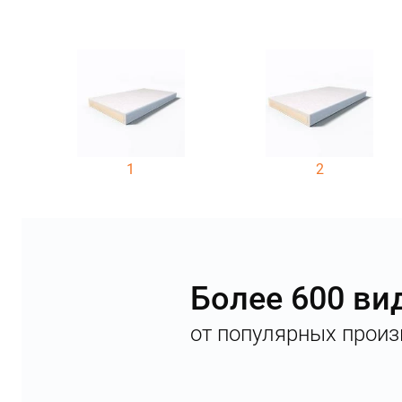
1
2
Более 600 ви
от популярных произ