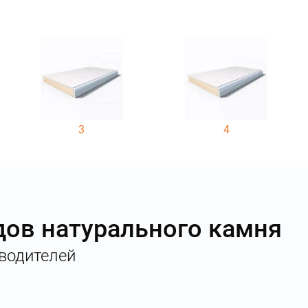
3
4
дов натурального камня
водителей