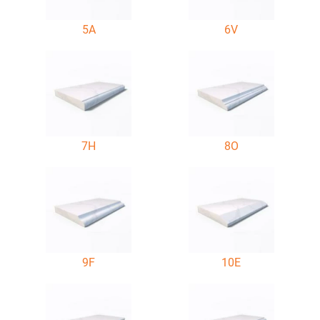
5A
6V
7H
8O
9F
10E