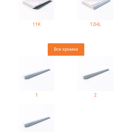
11K
12HL
Все кромки
1
2