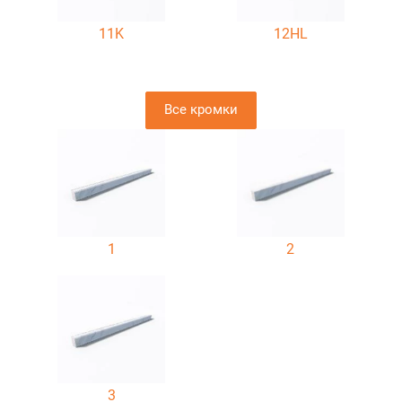
11K
12HL
Все кромки
1
2
3