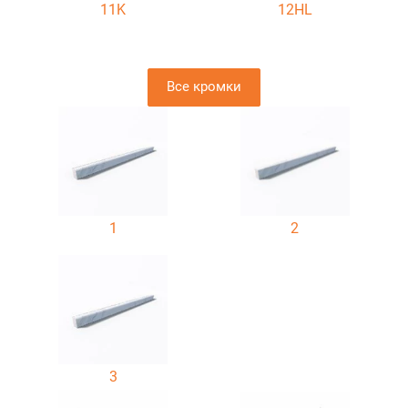
11K
12HL
Все кромки
1
2
3