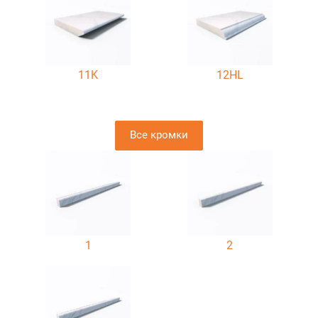
11K
12HL
Все кромки
1
2