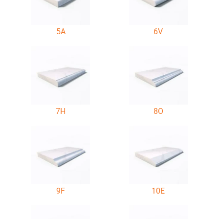
5A
6V
7H
8O
9F
10E