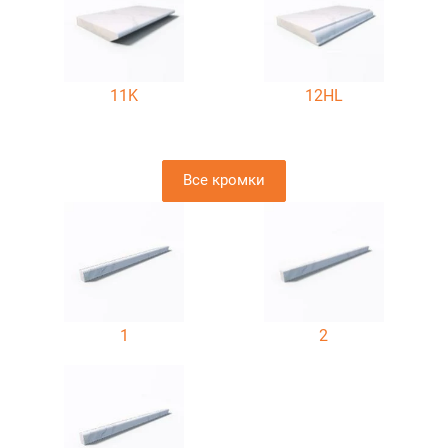
11K
12HL
Все кромки
1
2