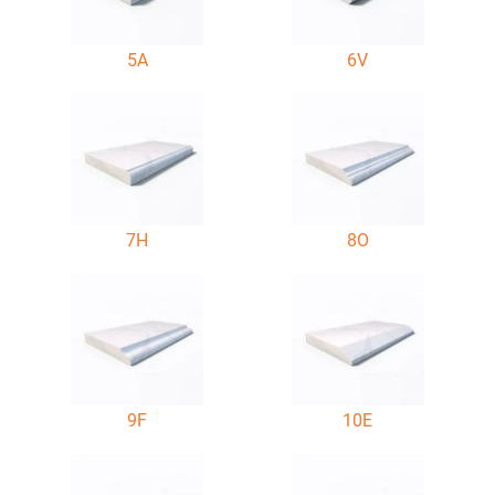
5A
6V
7H
8O
9F
10E