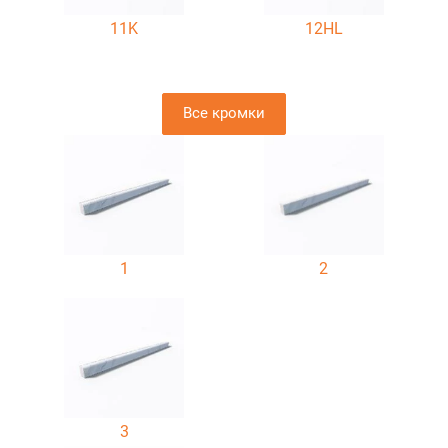
11K
12HL
Все кромки
1
2
3