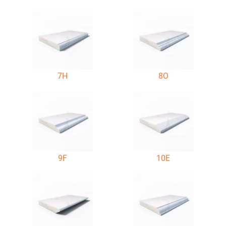
7H
8O
9F
10E