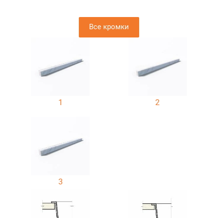
Все кромки
1
2
3