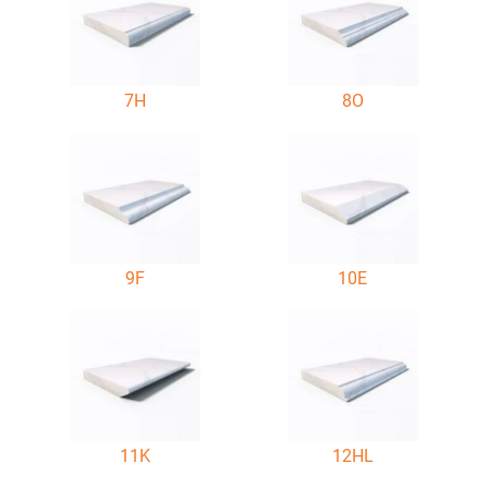
7H
8O
9F
10E
11K
12HL