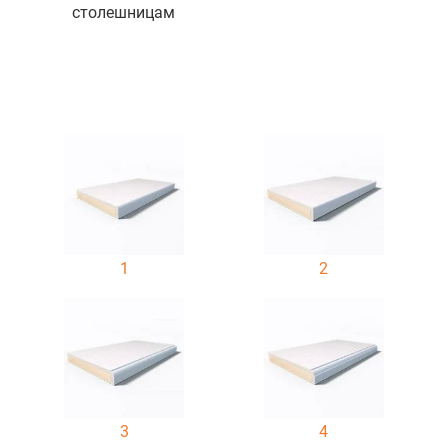
столешницам
1
2
3
4