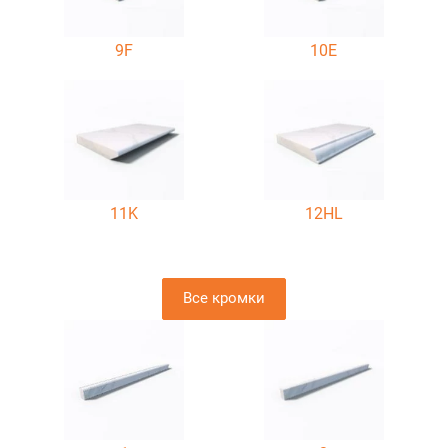
9F
10E
11K
12HL
Все кромки