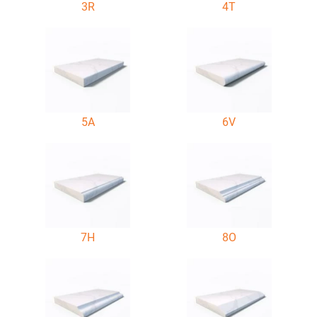
3R
4T
5A
6V
7H
8O