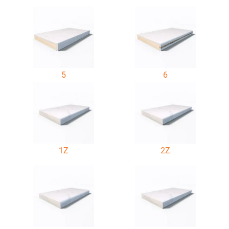
5
6
1Z
2Z