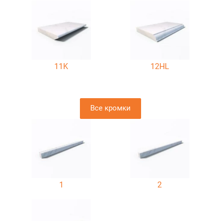
11K
12HL
Все кромки
1
2