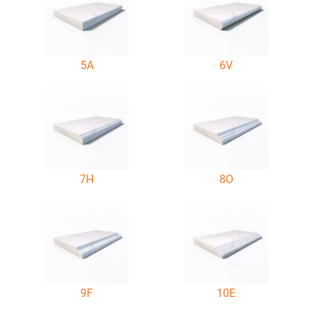
5A
6V
7H
8O
9F
10E