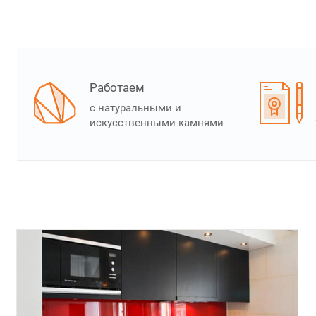
Работаем
с натуральными и
искусственными камнями