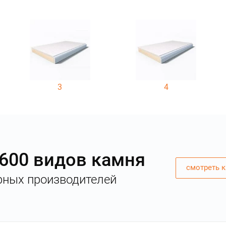
3
4
 600 видов камня
смотреть к
рных производителей