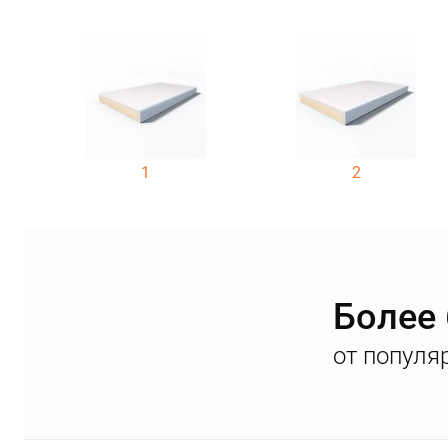
1
2
Более
от популя