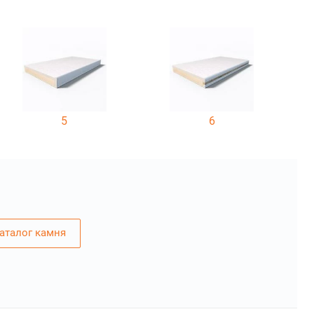
5
6
аталог камня