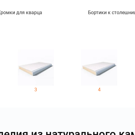
Кромки для кварца
Бортики к столешни
3
4
делия из натурального ка