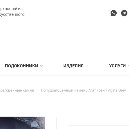
рхностей из
кусственного
ПОДОКОННИКИ
ИЗДЕЛИЯ
УСЛУГИ
драгоценные камни
Полудрагоценный камень Агат Грей / Agata Grey