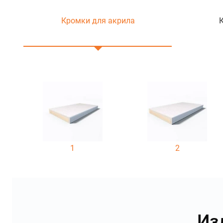
Кромки для акрила
1
2
Из