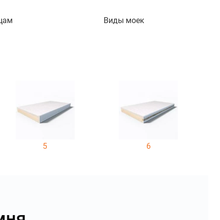
цам
Виды моек
5
6
мня