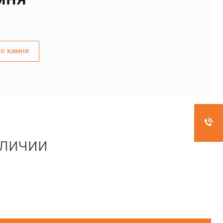
го камня
аличии