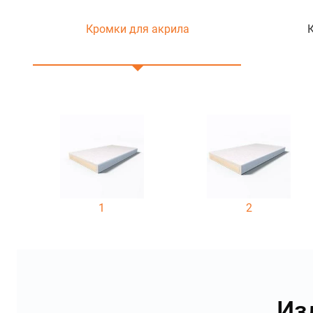
Кромки для акрила
1
2
Из