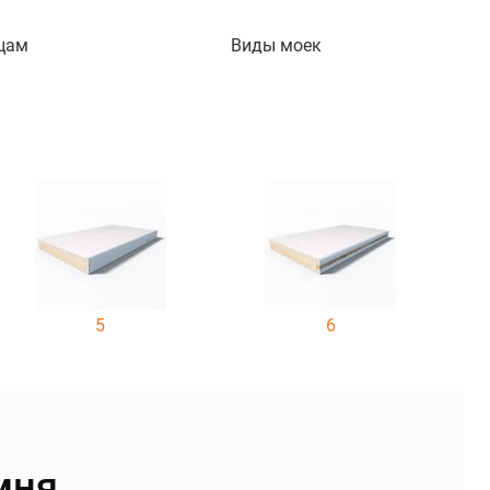
цам
Виды моек
5
6
мня