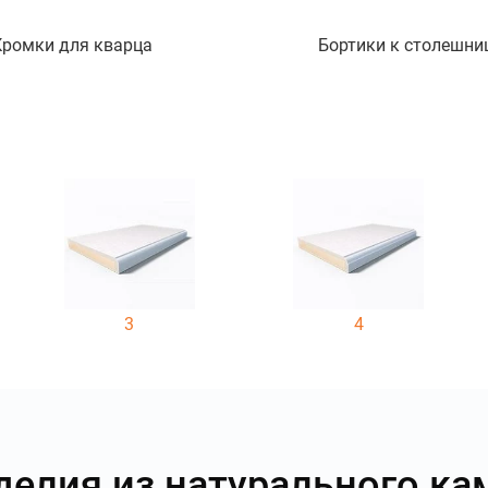
Кромки для кварца
Бортики к столешни
3
4
делия из натурального ка