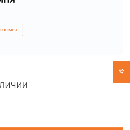
го камня
аличии