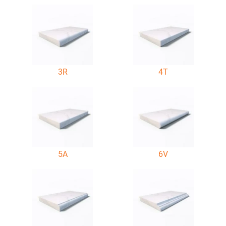
3R
4T
5A
6V