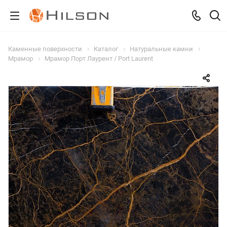
Каменные поверхности
Каталог
Натуральные камни
Мрамор
Мрамор Порт Лаурент / Port Laurent