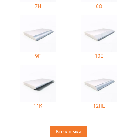
7H
8O
9F
10E
11K
12HL
Все кромки