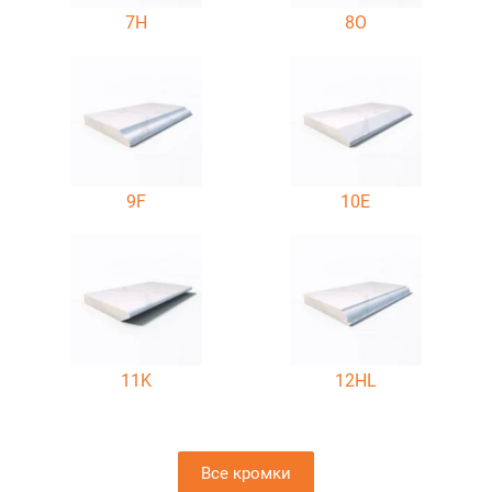
7H
8O
9F
10E
11K
12HL
Все кромки