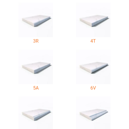
3R
4T
5A
6V