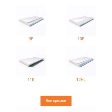
9F
10E
11K
12HL
Все кромки