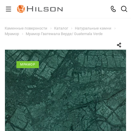
Каменные поверхности
Каталог
Натуральные камни
Мрамор
Мрамор Гватемала Верде/ Guatemala Verde
МРАМОР