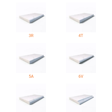
3R
4T
5A
6V