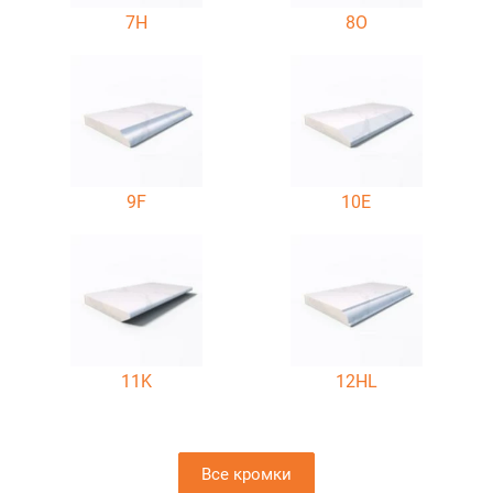
7H
8O
9F
10E
11K
12HL
Все кромки