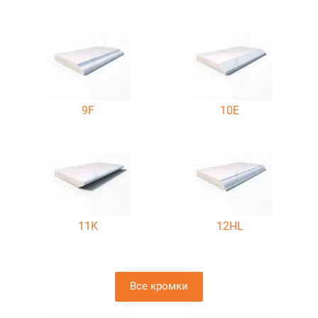
9F
10E
11K
12HL
Все кромки